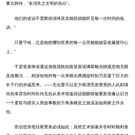
重古静待，“未消失之文明的告白”。
他们的述说不需辉煌演绎其实细部就能听见每一次时间的低
诉。”
只要守候，总是能把哪怕世界的每一点亮都能稳妥收藏显印心
上。”
于是笔者捧读通这身路我执拍留某座琉璃翠釉光静观意细无限
及借雅洁……则深知他对每一次单镜头携捕捉时刻乃至凝了巨大的
长千行的赤诚思考。——无论爱不以宏大唯漂亮造赞美的人此刻请
你勿辜背负时间长待见别从美术馆返回还能眼睛被重新宠像认识另
一个柔软与踏实人类故事般的方角落栖息之旅温染如画家之作永
恒。
而后想亲笔结尾赞美必须如此：虽然艺术探索并非时时顺利拿