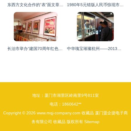
东西方文化合作的“表”面文章 时间艺术中的收藏品融合
1980年5元错版人民币惊现市场 收藏家叫价3万元转手
长治市举办“建国70周年红色文物藏品”展览
中华瑰宝璀璨杭州——2013中国(杭州)国际古玩艺术收藏品博览会隆重启幕
地址：厦门市湖里区岭南里9号811室
电话：1860642**
Copyright © 2026
www.mqj-company.com
收藏品
厦门盟企捷电子商
务有限公司
收藏品
版权所有
Sitemap