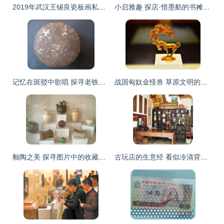
2019年武汉王锡良瓷板画私下交易指南 选择合适艺术收藏品公司
小启雅趣 探店·惜墨舫的书摊新架上新
记忆在斑驳中歌唱 探寻老铁皮化妆盒的文革杂项收藏
战国匈奴金怪兽 草原文明的瑰宝
釉陶之美 探寻图片中的收藏品精华
古玩店的生意经 看似冷清背后的生存之道