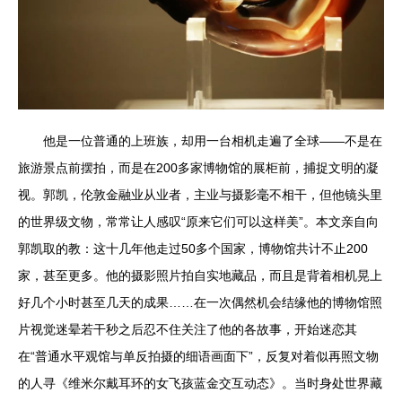
他是一位普通的上班族，却用一台相机走遍了全球——不是在
旅游景点前摆拍，而是在200多家博物馆的展柜前，捕捉文明的凝
视。郭凯，伦敦金融业从业者，主业与摄影毫不相干，但他镜头里
的世界级文物，常常让人感叹“原来它们可以这样美”。本文亲自向
郭凯取的教：这十几年他走过50多个国家，博物馆共计不止200
家，甚至更多。他的摄影照片拍自实地藏品，而且是背着相机晃上
好几个小时甚至几天的成果……在一次偶然机会结缘他的博物馆照
片视觉迷晕若干秒之后忍不住关注了他的各故事，开始迷恋其
在“普通水平观馆与单反拍摄的细语画面下”，反复对着似再照文物
的人寻《维米尔戴耳环的女飞孩蓝金交互动态》。当时身处世界藏