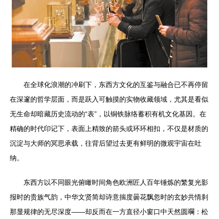
在全球化浪潮的冲刷下，东西方文化的互鉴与融合已不再停留
在深邃的哲学层面，而是跃入可触摸的实物收藏领域，尤其是看似
无生命却暗藏历史流动的“表”，以铜铁脉络蓄积有机文化基因。在
精确的时代印记下，表面上精致的箭头或环环相扣，不仅是材质的
沉淀与大师的冥思承载，往背后望过去更有鲜明的微观宇宙在吐
纳。
东西方以不同眼光俯瞰时间角色欧洲匠人百年锤炼的繁复光影
报时的贵族气韵，中华文贤简却诗意揣度曇花飘忽时的玄妙共情刹
那显规律的无尽深度——却反而在一方直径小窗口中天然圆斕：松