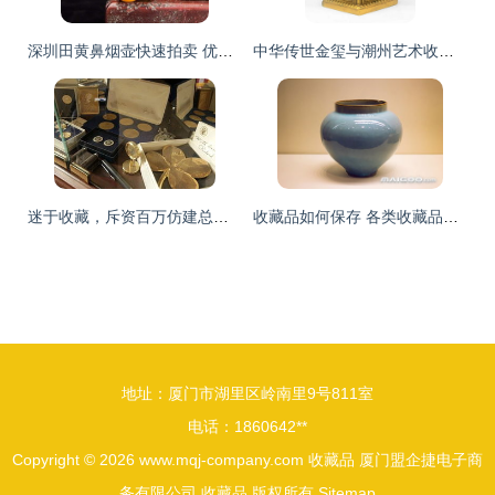
深圳田黄鼻烟壶快速拍卖 优选机构与收藏指南
中华传世金玺与潮州艺术收藏品市场探析
迷于收藏，斥资百万仿建总统办公室的疯狂消费体
收藏品如何保存 各类收藏品保存方法
地址：厦门市湖里区岭南里9号811室
电话：1860642**
Copyright © 2026
www.mqj-company.com
收藏品
厦门盟企捷电子商
务有限公司
收藏品
版权所有
Sitemap