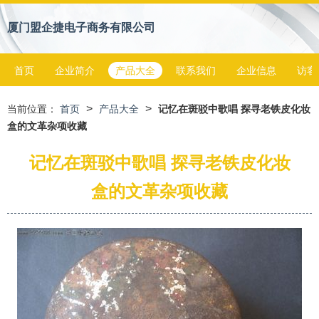
厦门盟企捷电子商务有限公司
首页
企业简介
产品大全
联系我们
企业信息
访客
>
>
当前位置：
首页
产品大全
记忆在斑驳中歌唱 探寻老铁皮化妆
盒的文革杂项收藏
记忆在斑驳中歌唱 探寻老铁皮化妆
盒的文革杂项收藏